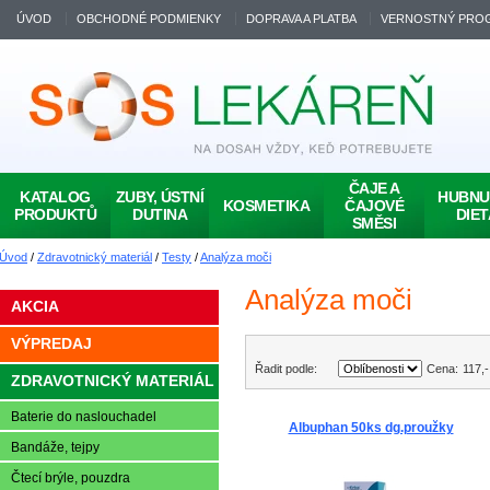
ÚVOD
OBCHODNÉ PODMIENKY
DOPRAVA A PLATBA
VERNOSTNÝ PRO
ČAJE A
KATALOG
ZUBY, ÚSTNÍ
HUBNUT
KOSMETIKA
ČAJOVÉ
PRODUKTŮ
DUTINA
DIET
SMĚSI
Úvod
/
Zdravotnický materiál
/
Testy
/
Analýza moči
Analýza moči
AKCIA
VÝPREDAJ
Řadit podle:
Cena:
117
,
ZDRAVOTNICKÝ MATERIÁL
Baterie do naslouchadel
Albuphan 50ks dg.proužky
Bandáže, tejpy
Čtecí brýle, pouzdra