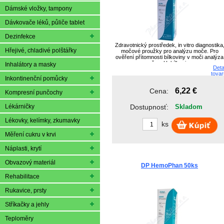
Dámské vložky, tampony
Dávkovače léků, půliče tablet
Dezinfekce
Zdravotnický prostředek, in vitro diagnostika
Hřejivé, chladivé polštářky
močové proužky pro analýzu moče. Pro
ověření přítomnosti bílkoviny v moči analýza
moče: pH, bílkoviny .
Inhalátory a masky
Deta
tovar
Inkontinenční pomůcky
6,22 €
Cena:
Kompresní punčochy
Lékárničky
Dostupnosť:
Skladom
Lékovky, kelímky, zkumavky
ks
Měření cukru v krvi
Náplasti, krytí
Obvazový materiál
DP HemoPhan 50ks
Rehabilitace
Rukavice, prsty
Stříkačky a jehly
Teploměry