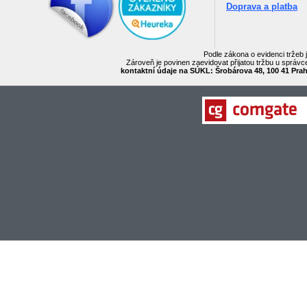
Doprava a platba
Podle zákona o evidenci tržeb 
Zároveň je povinen zaevidovat přijatou tržbu u správc
kontaktní údaje na SÚKL: Šrobárova 48, 100 41 Praha 