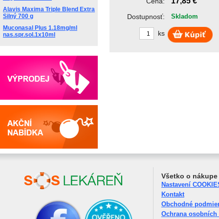
17,85 €
Cena:
Alavis Maxima Triple Blend Extra
Silný 700 g
Dostupnosť:
Skladom
Muconasal Plus 1.18mg/ml
ks
nas.spr.sol.1x10ml
Všetko o nákupe
Nastavení COOKIE
Kontakt
Obchodné podmie
Ochrana osobních