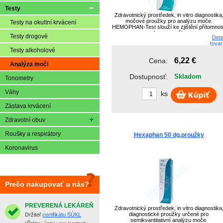
Testy
Zdravotnický prostředek, in vitro diagnostika
močové proužky pro analýzu moče.
Testy na okultní krvácení
HEMOPHAN-Test slouží ke zjištění přítomnos
krve v moči.
Testy drogové
Deta
tovar
Testy alkoholové
6,22 €
Cena:
Analýza moči
Dostupnosť:
Skladom
Tonometry
Váhy
ks
Zástava krvácení
Zdravotní obuv
Roušky a respirátory
Hexaphan 50 dg.proužky
Koronavirus
Prečo nakupovať u nás?
PREVERENÁ LEKÁREŇ
Zdravotnický prostředek, in vitro diagnostika
diagnostické proužky určené pro
Držiteľ
certifikátu SÚKL
semikvantitativní analýzu moče.