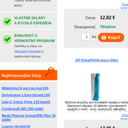
(Štátny ústav pre kontrolu
Deta
liečiv)
tovar
12,82 €
Cena:
VLASTNÉ SKLADY
A RYCHLÁ EXPEDÍCIA
Dostupnosť:
Skladom
BONUSOVÝ A
ks
VERNOSTNÝ PROGRAM
Darčeky a zľavy za
Vernostný program
a
opakované nákupy
DP DekaPHAN leuco 50ks
Najhľadanejšie frázy
Milgamma N por.cps.mol.100
Defumoxan 1.5mg tbl.nob.100
Lipo-C Askor Forte 120 kapslí
Močové proužky pro kompletní analýzu moče
Stanovení obsahu 10 klinicky významných
Condrosulf 400 180 tablet
analytů v moči - krve, leukocytů, bilirubinu,
urobilinogenu, ketonů, glukózy, proteinů, pH,
Deta
Meda Pharma ArmoLIPID Plus 30
dusitanů a specifické hmotnosti.
tovar
tablet
Lagosa tbl.obd.50