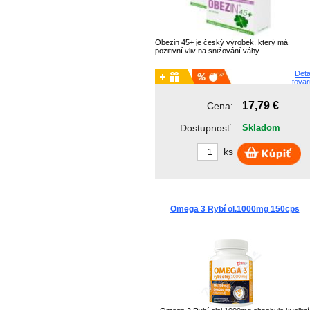
Obezin 45+ je český výrobek, který má
pozitivní vliv na snižování váhy.
Deta
tovar
17,79 €
Cena:
Dostupnosť:
Skladom
ks
Omega 3 Rybí ol.1000mg 150cps