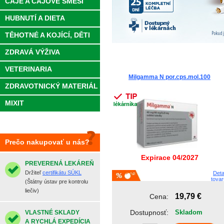
ČAJE A ČAJOVÉ SMĚSI
HUBNUTÍ A DIETA
TĚHOTNÉ A KOJÍCÍ, DĚTI
ZDRAVÁ VÝŽIVA
VETERINARIA
Milgamma N por.cps.mol.100
ZDRAVOTNICKÝ MATERIÁL
MIXIT
Prečo nakupovať u nás?
Expirace 04/2027
PREVERENÁ LEKÁREŇ
Držiteľ
certifikátu SÚKL
Deta
tovar
(Štátny ústav pre kontrolu
liečiv)
19,79 €
Cena:
Dostupnosť:
Skladom
VLASTNÉ SKLADY
A RYCHLÁ EXPEDÍCIA