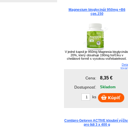
Magnesium bisglycinát 950mg +B6
cps.150
V jedné kapsli je 950mg Magnesia bisglycinát
20%, který obsahuje 190mg hořčíku v
chelátové formě s vysokou vstřebatelností.
Deta
tovar
8,35 €
Cena:
Dostupnosť:
Skladom
ks
Contipro Geloren ACTIVE kloubní výživ
pro lidi 3 x 400 g