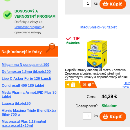
ks
BONUSOVÝ A
VERNOSTNÝ PROGRAM
Darčeky a zľavy za
Vernostný program
a
MacuShield - 90 tablet
opakované nákupy
Najhľadanejšie frázy
Milgamma N por.cps.mol.100
Doplněk stravy obsahující Mezo-Zeaxantin,
Defumoxan 1.5mg tbl.nob.100
Zeaxantin a Lutein, testovaný předními
výzkumnými ústavy a doporučovaný očními
Lipo-C Askor Forte 120 kapslí
lékaři.
Deta
Condrosulf 400 180 tablet
tovar
Meda Pharma ArmoLIPID Plus 30
44,39 €
Cena:
tablet
Lagosa tbl.obd.50
Dostupnosť:
Skladom
Alavis Maxima Triple Blend Extra
Silný 700 g
ks
Muconasal Plus 1.18mg/ml
nas.spr.sol.1x10ml