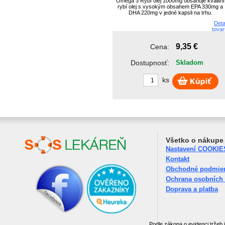
Omega 3 Rybí olej 1000mg obsahuje kvalitní
rybí olej s vysokým obsahem EPA 330mg a
DHA 220mg v jedné kapsli na trhu.
Deta
tovar
9,35 €
Cena:
Dostupnosť:
Skladom
ks
Všetko o nákupe
Nastavení COOKIE
Kontakt
Obchodné podmie
Ochrana osobních
Doprava a platba
Podle zákona o evidenci tržeb 