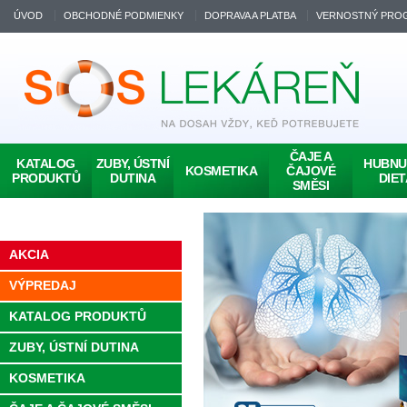
ÚVOD
OBCHODNÉ PODMIENKY
DOPRAVA A PLATBA
VERNOSTNÝ PRO
ČAJE A
KATALOG
ZUBY, ÚSTNÍ
HUBNUT
KOSMETIKA
ČAJOVÉ
PRODUKTŮ
DUTINA
DIET
SMĚSI
AKCIA
VÝPREDAJ
KATALOG PRODUKTŮ
ZUBY, ÚSTNÍ DUTINA
KOSMETIKA