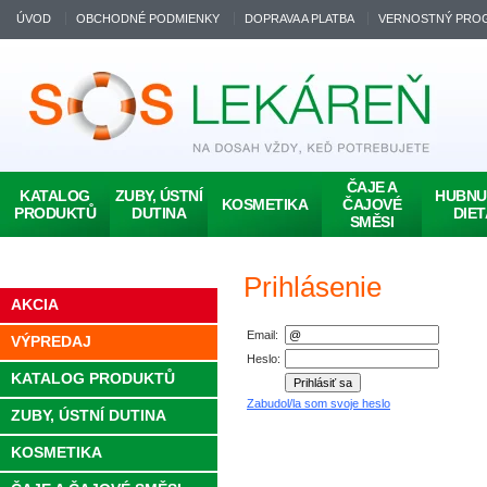
ÚVOD
OBCHODNÉ PODMIENKY
DOPRAVA A PLATBA
VERNOSTNÝ PRO
ČAJE A
KATALOG
ZUBY, ÚSTNÍ
HUBNUT
KOSMETIKA
ČAJOVÉ
PRODUKTŮ
DUTINA
DIET
SMĚSI
Prihlásenie
AKCIA
Email:
VÝPREDAJ
Heslo:
KATALOG PRODUKTŮ
Zabudol/la som svoje heslo
ZUBY, ÚSTNÍ DUTINA
KOSMETIKA