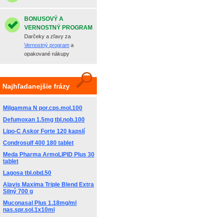
BONUSOVÝ A
VERNOSTNÝ PROGRAM
Darčeky a zľavy za
Vernostný program
a
opakované nákupy
Najhľadanejšie frázy
Milgamma N por.cps.mol.100
Defumoxan 1.5mg tbl.nob.100
Lipo-C Askor Forte 120 kapslí
Condrosulf 400 180 tablet
Meda Pharma ArmoLIPID Plus 30
tablet
Lagosa tbl.obd.50
Alavis Maxima Triple Blend Extra
Silný 700 g
Muconasal Plus 1.18mg/ml
nas.spr.sol.1x10ml