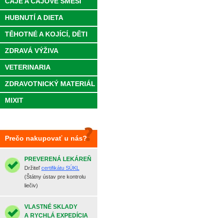
ČAJE A ČAJOVÉ SMĚSI
HUBNUTÍ A DIETA
TĚHOTNÉ A KOJÍCÍ, DĚTI
ZDRAVÁ VÝŽIVA
VETERINARIA
ZDRAVOTNICKÝ MATERIÁL
MIXIT
Prečo nakupovať u nás?
PREVERENÁ LEKÁREŇ
Držiteľ
certifikátu SÚKL
(Štátny ústav pre kontrolu
liečiv)
VLASTNÉ SKLADY
A RYCHLÁ EXPEDÍCIA