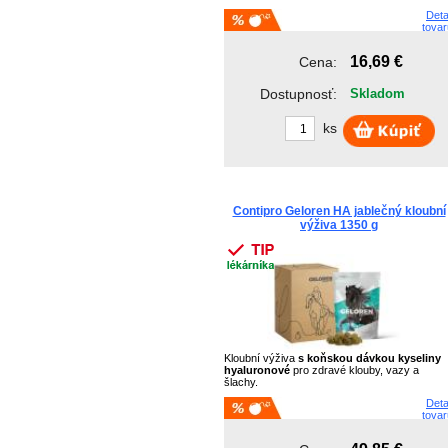
Deta
tovar
16,69 €
Cena:
Dostupnosť:
Skladom
ks
Contipro Geloren HA jablečný kloubní
výživa 1350 g
Kloubní výživa
s koňskou dávkou kyseliny
hyaluronové
pro zdravé klouby, vazy a
šlachy.
Deta
tovar