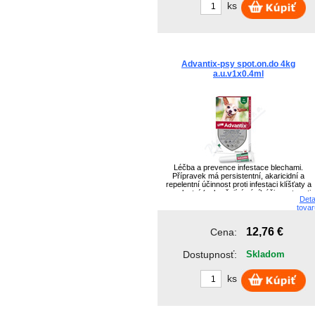
ks
Advantix-psy spot.on.do 4kg
a.u.v1x0.4ml
Léčba a prevence infestace blechami.
Přípravek má persistentní, akaricidní a
repelentní účinnost proti infestaci klíšťaty a
repelentní (zabraňující sání) účinnost proti
Deta
flebotomům, proti komárům a proti bodalce
tovar
stájové.
12,76 €
Cena:
Dostupnosť:
Skladom
ks