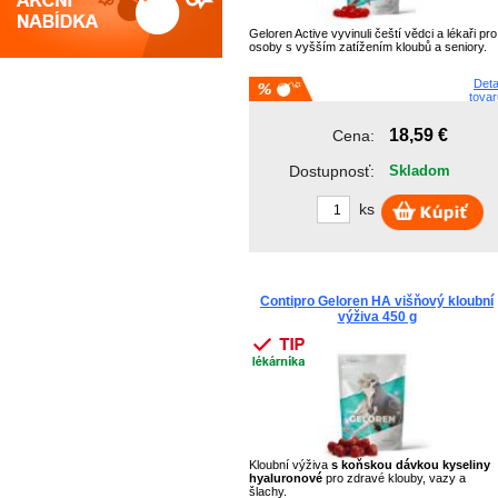
Geloren Active vyvinuli čeští vědci a lékaři pro
osoby s vyšším zatížením kloubů a seniory.
Deta
tovar
18,59 €
Cena:
Dostupnosť:
Skladom
ks
Contipro Geloren HA višňový kloubní
výživa 450 g
Kloubní výživa
s koňskou dávkou kyseliny
hyaluronové
pro zdravé klouby, vazy a
šlachy.