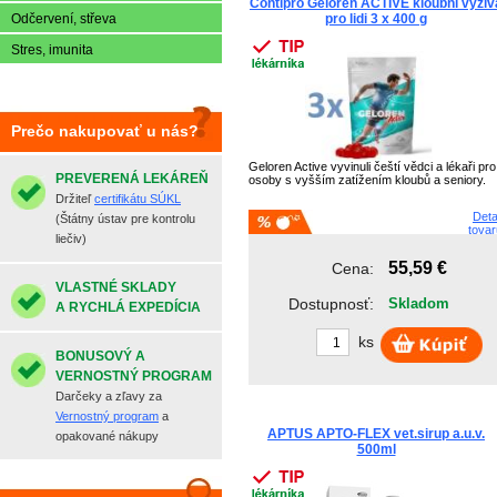
Contipro Geloren ACTIVE kloubní výživ
Bayer HealthC...
Odčervení, střeva
pro lidi 3 x 400 g
Stres, imunita
Prečo nakupovať u nás?
Geloren Active vyvinuli čeští vědci a lékaři pro
PREVERENÁ LEKÁREŇ
osoby s vyšším zatížením kloubů a seniory.
Držiteľ
certifikátu SÚKL
Deta
(Štátny ústav pre kontrolu
tovar
liečiv)
55,59 €
Cena:
VLASTNÉ SKLADY
Dostupnosť:
Skladom
A RYCHLÁ EXPEDÍCIA
ks
BONUSOVÝ A
VERNOSTNÝ PROGRAM
Darčeky a zľavy za
Vernostný program
a
APTUS APTO-FLEX vet.sirup a.u.v.
opakované nákupy
500ml