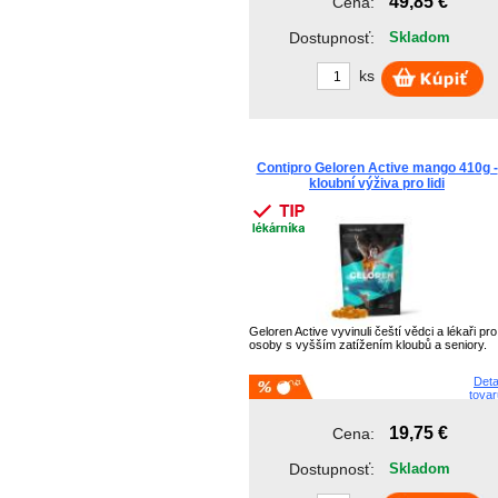
49,85 €
Cena:
Dostupnosť:
Skladom
ks
Contipro Geloren Active mango 410g -
kloubní výživa pro lidi
Geloren Active vyvinuli čeští vědci a lékaři pro
osoby s vyšším zatížením kloubů a seniory.
Deta
tovar
19,75 €
Cena:
Dostupnosť:
Skladom