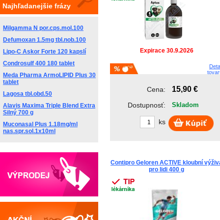
Najhľadanejšie frázy
Milgamma N por.cps.mol.100
Defumoxan 1.5mg tbl.nob.100
Expirace 30.9.2026
Lipo-C Askor Forte 120 kapslí
Condrosulf 400 180 tablet
Deta
tovar
Meda Pharma ArmoLIPID Plus 30
tablet
15,90 €
Cena:
Lagosa tbl.obd.50
Dostupnosť:
Skladom
Alavis Maxima Triple Blend Extra
Silný 700 g
ks
Muconasal Plus 1.18mg/ml
nas.spr.sol.1x10ml
Contipro Geloren ACTIVE kloubní výživ
pro lidi 400 g