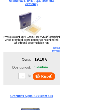
Granuflex E-THIN 7.5x7.5cm 5ks
STERIWUND
ext.tenký
STERIWUND spo...
TORUNSKE ZAKL...
Hydrokoloidní krytí GranuFlex vytváří optimální
vlhké prostředí, které podporuje hojení mírně
až středně secernujících ran.
Detail
tovaru
19,10 €
Cena:
Dostupnosť:
Skladom
ks
Granuflex Signal 10x10cm 5ks