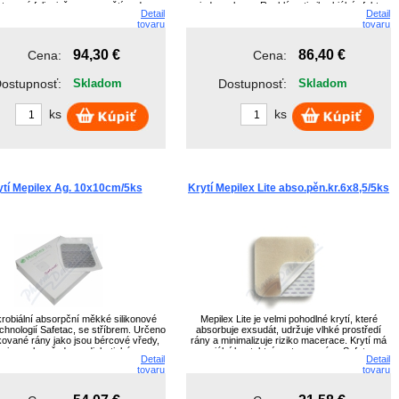
tanové folie, jež nepropouští vodu, a
jednom kuse. Rychlý antimikrobiální efekt
Detail
Detail
vého absorpčního polštářku.Materiál je
během 4 hodin. Trvalý antimikrobiální efekt až
tovaru
tovaru
třen silikonovým lepivým okrajem.
po dobu 4 dnů.
94,30 €
86,40 €
Cena:
Cena:
ostupnosť:
Skladom
Dostupnosť:
Skladom
ks
ks
ytí Mepilex Ag. 10x10cm/5ks
Krytí Mepilex Lite abso.pěn.kr.6x8,5/5ks
krobiální absorpční měkké silikonové
Mepilex Lite je velmi pohodlné krytí, které
echnologií Safetac, se stříbrem. Určeno
absorbuje exsudát, udržuje vlhké prostředí
ikované rány jako jsou bércové vředy,
rány a minimalizuje riziko macerace. Krytí má
eniny nebo vředy na diabetické noze.
speciální kontaktní vrstvu na rány Safetac s
Detail
Detail
unikátní adhezivní technologií.
tovaru
tovaru