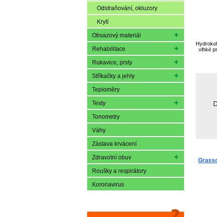
Odstraňování, okluzory
Krytí
Obvazový materiál
Hydrokol
Rehabilitace
vlhké p
Rukavice, prsty
Stříkačky a jehly
Teploměry
Testy
D
Tonometry
Váhy
Zástava krvácení
Zdravotní obuv
Grasso
Roušky a respirátory
Koronavirus