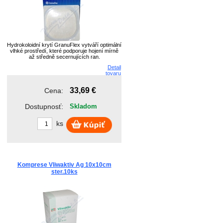
Hydrokoloidní krytí GranuFlex vytváří optimální
vlhké prostředí, které podporuje hojení mírně
až středně secernujících ran.
Detail
tovaru
33,69 €
Cena:
Dostupnosť:
Skladom
ks
Komprese Vliwaktiv Ag 10x10cm
ster.10ks