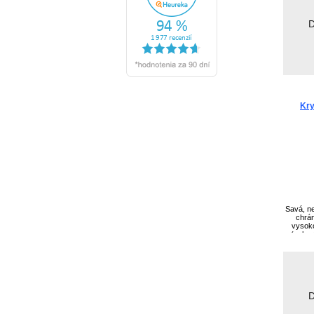
D
Kry
Savá, ne
chrán
vysoko
(sekre
bunič
D