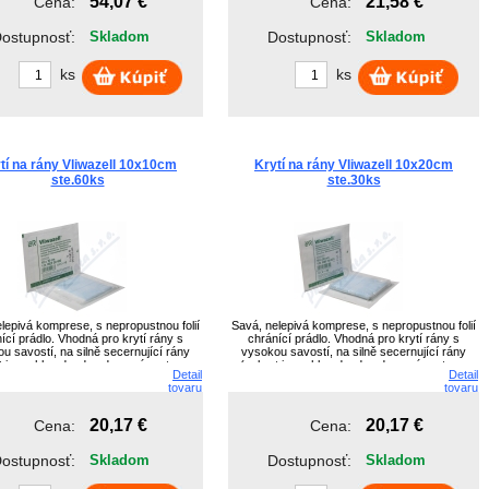
54,07 €
21,58 €
Cena:
Cena:
ostupnosť:
Skladom
Dostupnosť:
Skladom
ks
ks
tí na rány Vliwazell 10x10cm
Krytí na rány Vliwazell 10x20cm
ste.60ks
ste.30ks
lepivá komprese, s nepropustnou folií
Savá, nelepivá komprese, s nepropustnou folií
ící prádlo. Vhodná pro krytí rány s
chránící prádlo. Vhodná pro krytí rány s
u savostí, na silně secernující rány
vysokou savostí, na silně secernující rány
t je rychle odveden do savé vrstvy z
(sekret je rychle odveden do savé vrstvy z
Detail
Detail
inových vloček, NT na horní straně
buničinových vloček, NT na horní straně
tovaru
tovaru
zamezuje prostupu na povrch.
zamezuje prostupu na povrch.
20,17 €
20,17 €
Cena:
Cena:
ostupnosť:
Skladom
Dostupnosť:
Skladom