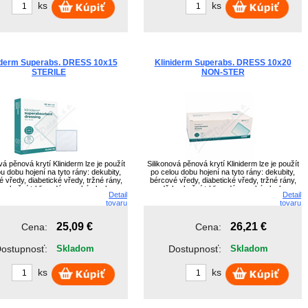
ks
ks
iderm Superabs. DRESS 10x15
Kliniderm Superabs. DRESS 10x20
STERILE
NON-STER
vá pěnová krytí Kliniderm lze je použít
Silikonová pěnová krytí Kliniderm lze je použít
u dobu hojení na tyto rány: dekubity,
po celou dobu hojení na tyto rány: dekubity,
 vředy, diabetické vředy, tržné rány,
bércové vředy, diabetické vředy, tržné rány,
y, kožní trhliny, dárcovské plochy,
oděrky, kožní trhliny, dárcovské plochy,
Detail
Detail
ační chirurgické rány, povrchové a
pooperační chirurgické rány, povrchové a
tovaru
tovaru
částečné tloušťce rány.
částečné tloušťce rány.
25,09 €
26,21 €
Cena:
Cena:
ostupnosť:
Skladom
Dostupnosť:
Skladom
ks
ks