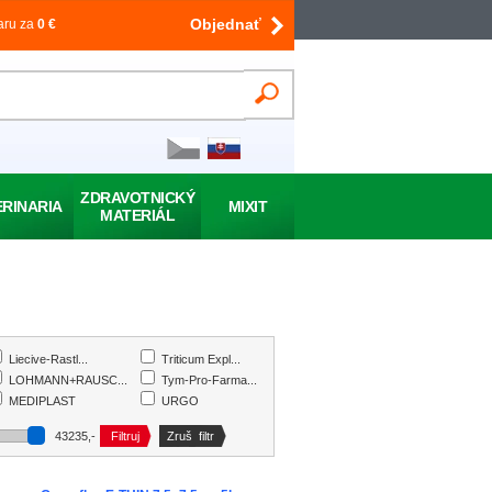
Objednať
aru za
0
€
ZDRAVOTNICKÝ
ERINARIA
MIXIT
MATERIÁL
Liecive-Rastl...
Triticum Expl...
LOHMANN+RAUSC...
Tym-Pro-Farma...
MEDIPLAST
URGO
MOLNLYCKE
URGO Healthca...
43235
,-
OMEGA PHARMA ...
UrgoMedical
Simply You Ph...
VAAND Corp s....
SMITH&NEPHEW
VIACELL