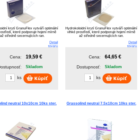
oidní krytí GranuFlex vytváří optimální
Hydrokoloidní krytí GranuFlex vytváří optimální
rostředí, které podporuje hojení mírně
vlhké prostředí, které podporuje hojení mírně
až středně secernujících ran.
až středně secernujících ran.
Detail
Detail
tovaru
tovaru
19,59 €
64,65 €
Cena:
Cena:
ostupnosť:
Skladom
Dostupnosť:
Skladom
ks
ks
lind neutral 10x10cm 10ks ster.
Grassolind neutral 7.5x10cm 10ks ster.