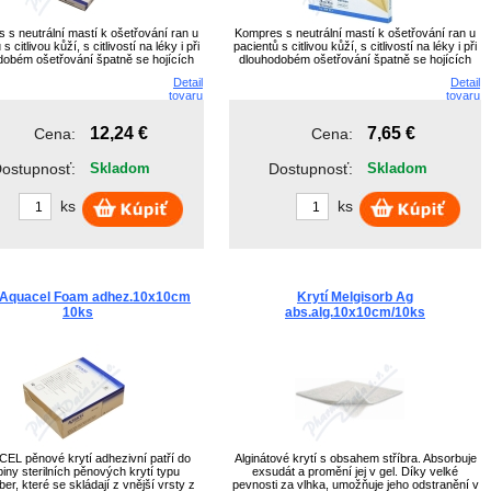
 s neutrální mastí k ošetřování ran u
Kompres s neutrální mastí k ošetřování ran u
s citlivou kůží, s citlivostí na léky i při
pacientů s citlivou kůží, s citlivostí na léky i při
dobém ošetřování špatně se hojících
dlouhodobém ošetřování špatně se hojících
ran.
ran.
Detail
Detail
tovaru
tovaru
12,24 €
7,65 €
Cena:
Cena:
ostupnosť:
Skladom
Dostupnosť:
Skladom
ks
ks
í Aquacel Foam adhez.10x10cm
Krytí Melgisorb Ag
10ks
abs.alg.10x10cm/10ks
L pěnové krytí adhezivní patří do
Alginátové krytí s obsahem stříbra. Absorbuje
iny sterilních pěnových krytí typu
exsudát a promění jej v gel. Díky velké
ber, které se skládají z vnější vrsty z
pevnosti za vlhka, umožňuje jeho odstranění v