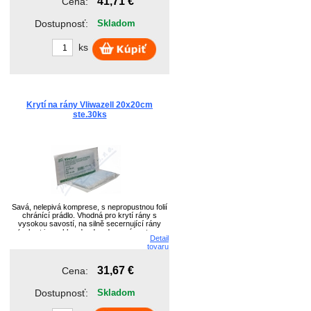
41,71 €
Cena:
Dostupnosť:
Skladom
ks
Krytí na rány Vliwazell 20x20cm
ste.30ks
Savá, nelepivá komprese, s nepropustnou folií
chránící prádlo. Vhodná pro krytí rány s
vysokou savostí, na silně secernující rány
(sekret je rychle odveden do savé vrstvy z
Detail
buničinových vloček, NT na horní straně
tovaru
zamezuje prostupu na povrch.
31,67 €
Cena:
Dostupnosť:
Skladom