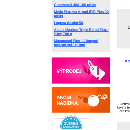
polyure
Condrosulf 400 180 tablet
vícevrst
opa
Meda Pharma ArmoLIPID Plus 30
tablet
Lagosa tbl.obd.50
D
Alavis Maxima Triple Blend Extra
Silný 700 g
Muconasal Plus 1.18mg/ml
nas.spr.sol.1x10ml
Kr
Antimi
krytí s t
pro inf
prolež