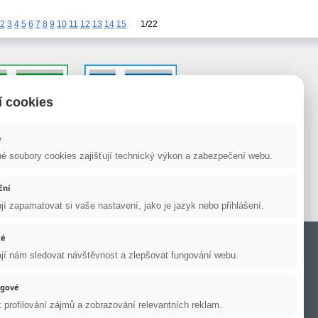
2
3
4
5
6
7
8
9
10
11
12
13
14
15
1/22
í cookies
é
é soubory cookies zajišťují technický výkon a zabezpečení webu.
ční
ozději do 48 hodin.
í zapamatovat si vaše nastavení, jako je jazyk nebo přihlášení.
ail:
posta@sukl.cz
Copyright 2013 SOS LÉKÁRNA
ké
í nám sledovat návštěvnost a zlepšovat fungování webu.
ngové
k profilování zájmů a zobrazování relevantních reklam.