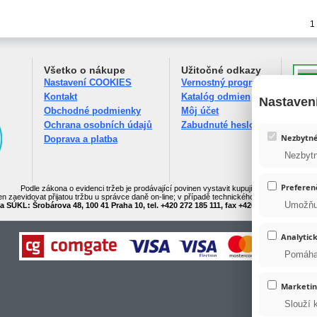
1
Všetko o nákupe
Užitočné odkazy
Nastavení COOKIES
Vernostný program
Kontakt
Katalóg odmien
Nastaven
Obchodné podmienky
Môj účet
Ochrana osobních údajů
Zabudnuté heslo
Nezbytn
Doprava a platba
Nezbytn
Preferen
Podle zákona o evidenci tržeb je prodávající povinen vystavit kupujícímu účtenku.
n zaevidovat přijatou tržbu u správce daně on-line; v případě technického výpadku pak nejp
Umožňuj
a SÚKL: Šrobárova 48, 100 41 Praha 10, tel. +420 272 185 111, fax +420 271 732 377, e-m
Analytic
Pomáhaj
Marketi
Slouží 