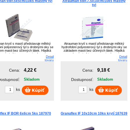
an ster.5x5cm/10ks mastný tyl
Atrauman ster.7.5x10cm/10ks mastný
BEAUTYMORE s....
ERBAGIL
HEALTH FOOD P...
tyl
BEIERSDORF
EVERAID
JADOB s.r.o.
Beiersdorf Me...
F.group partn...
L
an krytí s mastí představuje měkký
Atrauman krytí s mastí představuje měkký
ní polyesterový tyl s drobnými oky se
hydrofobní polyesterový tyl s drobnými oky se
em masti bez účinných látek. Hladká
základem masti bez účinných látek. Hladká
hová struktura zamezuje slepení se
povrchová struktura zamezuje slepení se
Detail
Detail
u rány. Chrání ránu před vysušením.
spodinou rány. Chrání ránu před vysušením.
tovaru
tovaru
erilní verze. Jednotlivě zatavený.
Sterilní verze. Jednotlivě zatavený.
4,22 €
9,18 €
Cena:
Cena:
ostupnosť:
Skladom
Dostupnosť:
Skladom
ks
ks
flex IF BOR 6x6cm 5ks 187970
Granuflex IF 10x10cm 10ks krytí 187639