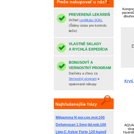
Prečo nakupovať u nás?
Kompres
pacientů 
PREVERENÁ LEKÁREŇ
dlouho
Držiteľ
certifikátu SÚKL
(Štátny ústav pre kontrolu
liečiv)
VLASTNÉ SKLADY
D
A RYCHLÁ EXPEDÍCIA
BONUSOVÝ A
VERNOSTNÝ PROGRAM
Darčeky a zľavy za
Vernostný program
a
Kryt
opakované nákupy
Najhľadanejšie frázy
Milgamma N por.cps.mol.100
Defumoxan 1.5mg tbl.nob.100
AQUACE
skup
Lipo-C Askor Forte 120 kapslí
Hydrofi