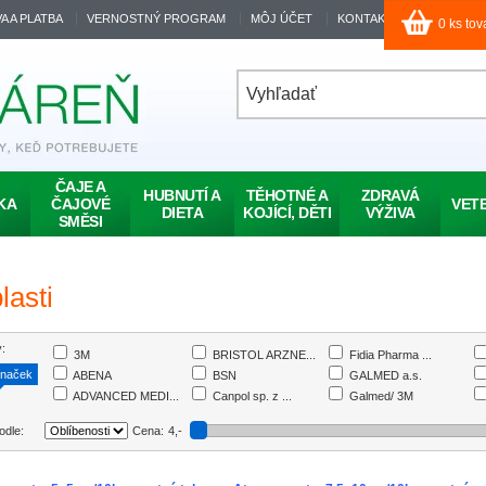
A A PLATBA
VERNOSTNÝ PROGRAM
MÔJ ÚČET
KONTAKT
0
ks tov
ČAJE A
HUBNUTÍ A
TĚHOTNÉ A
ZDRAVÁ
KA
ČAJOVÉ
VET
DIETA
KOJÍCÍ, DĚTI
VÝŽIVA
SMĚSI
lasti
:
3M
BRISTOL ARZNE...
Fidia Pharma ...
značek
ABENA
BSN
GALMED a.s.
ADVANCED MEDI...
Canpol sp. z ...
Galmed/ 3M
ALFA VITA
CONTIPRO
Haleon Czech ...
 podle:
Cena:
4
,-
ALFA VITA, s....
CONVATEC
HARTMANN
AVEFLOR, a.s.
DESTPHARM s.r...
HARTMANN-RICO...
BATIST
DISTREX IBERICA
Hartmann/R