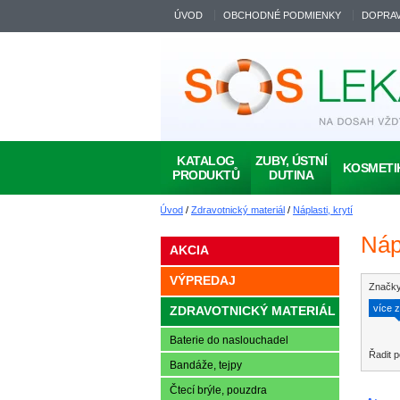
ÚVOD
OBCHODNÉ PODMIENKY
DOPRAV
KATALOG
ZUBY, ÚSTNÍ
KOSMETI
PRODUKTŮ
DUTINA
Úvod
/
Zdravotnický materiál
/
Náplasti, krytí
Náp
AKCIA
VÝPREDAJ
Značky
více 
ZDRAVOTNICKÝ MATERIÁL
Baterie do naslouchadel
Řadit
Bandáže, tejpy
Čtecí brýle, pouzdra