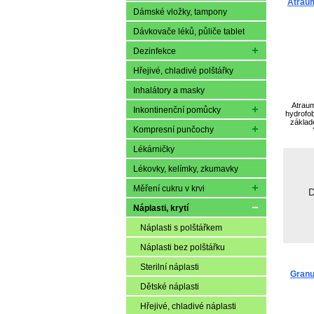
Atraum
Dámské vložky, tampony
Dávkovače léků, půliče tablet
Dezinfekce
Hřejivé, chladivé polštářky
Inhalátory a masky
Atraum
Inkontinenční pomůcky
hydrofob
základ
Kompresní punčochy
povrc
spodino
St
Lékárničky
Lékovky, kelímky, zkumavky
Měření cukru v krvi
D
Náplasti, krytí
Náplasti s polštářkem
Náplasti bez polštářku
Sterilní náplasti
Granu
Dětské náplasti
Hřejivé, chladivé náplasti