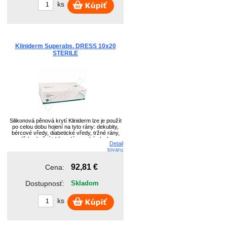
ks
Kliniderm Superabs. DRESS 10x20
STERILE
Silikonová pěnová krytí Kliniderm lze je použít
po celou dobu hojení na tyto rány: dekubity,
bércové vředy, diabetické vředy, tržné rány,
oděrky, kožní trhliny, dárcovské plochy,
Detail
pooperační chirurgické rány, povrchové a
tovaru
částečné tloušťce rány.
92,81 €
Cena:
Dostupnosť:
Skladom
ks