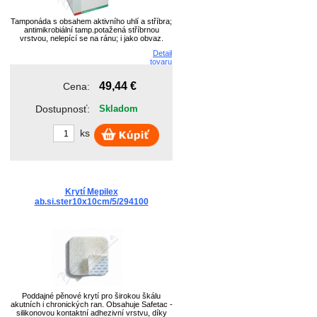
Tamponáda s obsahem aktivního uhlí a stříbra;
antimikrobiální tamp.potažená stříbrnou
vrstvou, nelepící se na ránu; i jako obvaz.
Detail
tovaru
49,44 €
Cena:
Dostupnosť:
Skladom
ks
Krytí Mepilex
ab.si.ster10x10cm/5/294100
Poddajné pěnové krytí pro širokou škálu
akutních i chronických ran. Obsahuje Safetac -
silikonovou kontaktní adhezivní vrstvu, díky