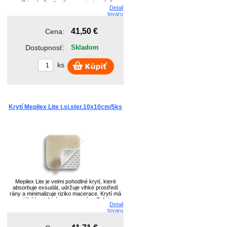
níž je výměna krytí pro pacienta méně
Detail
bolestivá. Utěsní okraje rány a chrání tak kůži
tovaru
před únikem exsudátu.
41,50 €
Cena:
Dostupnosť:
Skladom
ks
Krytí Mepilex Lite t.si.ster.10x10cm/5ks
Mepilex Lite je velmi pohodlné krytí, které
absorbuje exsudát, udržuje vlhké prostředí
rány a minimalizuje riziko macerace. Krytí má
speciální kontaktní vrstvu na rány Safetac s
Detail
unikátní adhezivní technologií.
tovaru