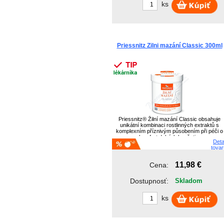
ks
C.P.M.
CANNABIS
CATALYSIS
Cebadex-Se
CERVA
Priessnitz Zilni mazání Classic 300ml
clinex
CLINICAL NUTR...
RIC
Clinical nutr...
CMI s.r.o.
COLOPLAST
Contipro a.s.
COOPHARMA
Priessnitz® Žilní mazání Classic obsahuje
unikátní kombinaci rostlinných extraktů s
komplexním příznivým působením při péči o
komfort dolních končetin.
Deta
tovar
11,98 €
Cena:
Dostupnosť:
Skladom
ks