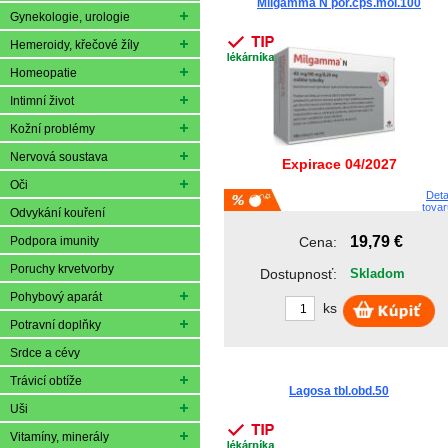
Milgamma N por.cps.mol.100
Adamed Czech ...
Gynekologie, urologie
ADDITIVA
Hemeroidy, křečové žíly
ADITIVA CZ
Advance Nutra...
Homeopatie
ADVANCE/HK e-...
Intimní život
Aflofarm Farm...
AGETIS
Kožní problémy
AGmed s.r.o.
Nervová soustava
Expirace 04/2027
AGROBAC
AGROBAC s.r.o.
Oči
Deta
AGROFORESTAL
tovar
Odvykání kouření
Akacia Group,...
19,79 €
Podpora imunity
Cena:
ALCON
Alcon Pharmac...
Poruchy krvetvorby
Dostupnosť:
Skladom
ALFA VITA
Pohybový aparát
ALIUD
ks
ALLERGAN
Potravní doplňky
Allergan
Srdce a cévy
ALLIVICTUS
Allnature
Trávicí obtíže
Lagosa tbl.obd.50
Allnature, s....
Uši
ALMIRALL
ALPA
Vitamíny, minerály