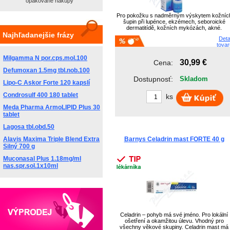
opakované nákupy
AVEFLOR, a.s.
AVEPHARMA, s....
Pro pokožku s nadměrným výskytem kožníc
AVEPHARMA, s....
šupin při lupénce, ekzémech, seboroické
dermatitídě, kožních mykózách, akné.
AVICENNA
Najhľadanejšie frázy
Deta
AXONIA KS
tovar
AXONIA, a.s.
Milgamma N por.cps.mol.100
B.Braun Medic...
30,99 €
Cena:
BACH FLOWER
Defumoxan 1.5mg tbl.nob.100
Dostupnosť:
Skladom
Barnys
Lipo-C Askor Forte 120 kapslí
BAUSCH & LOMB
Condrosulf 400 180 tablet
ks
Bausch & Lomb...
Meda Pharma ArmoLIPID Plus 30
Bausch Health...
tablet
BAXTER
Lagosa tbl.obd.50
BAYER
BAYER s.r.o.
Alavis Maxima Triple Blend Extra
Barnys Celadrin mast FORTE 40 g
Silný 700 g
BBRAUN
BEAUFY s.r.o.
Muconasal Plus 1.18mg/ml
nas.spr.sol.1x10ml
BEAUFY/komise
BEECHAM
EW
BEIERSDORF
Beiersdorf/ H...
Beiesdorf
Celadrin – pohyb má své jméno. Pro lokální
Benq-Material...
ošetření a okamžitou úlevu. Vhodný pro
Berlin - Chem...
všechny věkové skupiny. Celadrin mast má